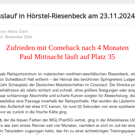
slauf in Hörstel-Riesenbeck am 23.11.2024
 von
Heinz Comi
 24. November 2024
Zufrieden mit Comeback nach 4 Monaten
Paul Mittnacht läuft auf Platz 35
nale Reitsportzentrum im malerischen nordrhein-westfälischen Riesenbeck, e
on Schwäbisch Hall entfernt – der Heimat des berühmten Springreiters Ludg
Jahr Schauplatz der Deutschen Meisterschaften im Crosslauf. Die Strecke prä
Verhältnisse als relativ einfach und schnell, ohne größere Steigungen oder an
paar schlammige Abschnitte und scharfe Kurven sorgten für Abwechslung, do
zweifellos eine Passage innerhalb der Reitsporthalle. Hier wurden die Läuferin
ühlen Außenluft bei etwa 5°C kamen, für rund 20 Sekunden von einer spürbar
or es zurück in die frische Kälte ging.
t,
der die blauen Farben der WGL/PostSG vertrat, ging in der Altersklasse U
Es war sein erstes Rennen seit vier Monaten, nachdem er sich im Juli bei ein
ein Talusödem zugezogen hatte, das ihn zu einer achtwöchigen Trainingspaus