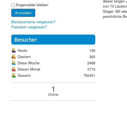
dieser langen
Angemeldet bleiben
von 73 Läufern
Sieger. Mit wi
Anmelden
persönliche Bes
Benutzername vergessen?
Passwort vergessen?
Besucher
Heute
156
Gestern
363
Diese Woche
2488
Diesen Monat
3774
Gesamt
750451
1
Online