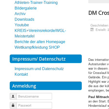
Athleten-Trainer-Training
Bildergalerie
DM Cros
Archiv
Downloads
Youtube
Geschrieben
Erstellt:
KREIS+Vereinsrekorde/WGL-
Meistertafel
Berichte der alten Homepage
Wettkampfkleidung SHOP
Impressum/ Datenschutz
Das internatio
Autostunden v
war in diesem 
Impressum und Datenschutz
für Crosslauf-
Kontakt
Gelände. Ein 
Highlight war 
Anmeldung
die aus der k
empfangen, bev
Benutzername
Paul Mittnach
an den Start. 
Passwort
Hindernislauf 