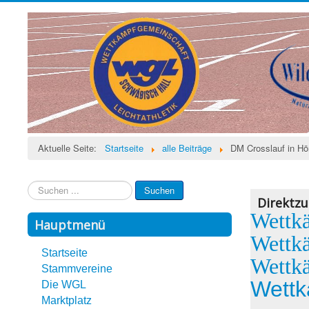
Aktuelle Seite:
Startseite
alle Beiträge
DM Crosslauf in Hö
Suchen
Suchen
...
Direktzug
Wettk
Hauptmenü
Wettk
Startseite
Wettk
Stammvereine
Wettk
Die WGL
Marktplatz