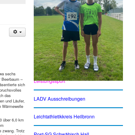
twa sechs
Fortbildung Wettkampf- und
er Beerbaum –
Leistungssport
sentierte sich
spruchsvolles
ch das
LADV Ausschreibungen
nen und Läufer,
en Wärmewelle
Leichtathletikkreis Heilbronn
20 über 6,0 km
em
e zwang. Trotz
Post-SG Schwäbisch Hall