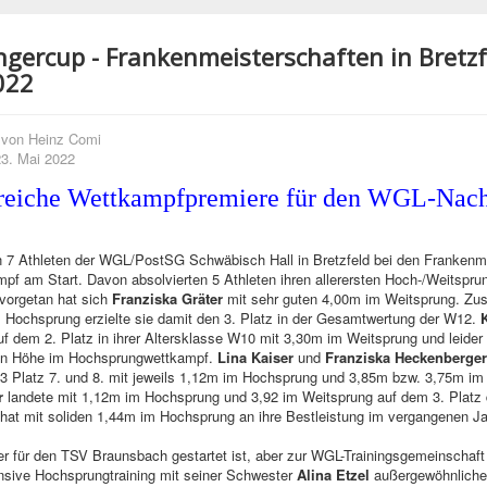
ingercup - Frankenmeisterschaften in Bretz
022
 von
Heinz Comi
 23. Mai 2022
greiche Wettkampfpremiere für den WGL-Nac
 7 Athleten der WGL/PostSG Schwäbisch Hall in Bretzfeld bei den Frankenm
f am Start. Davon absolvierten 5 Athleten ihren allerersten Hoch-/Weitspru
vorgetan hat sich
Franziska Gräter
mit sehr guten 4,00m im Weitsprung. Z
 Hochsprung erzielte sie damit den 3. Platz in der Gesamtwertung der W12.
f dem 2. Platz in ihrer Altersklasse W10 mit 3,30m im Weitsprung und leider 
en Höhe im Hochsprungwettkampf.
Lina Kaiser
und
Franziska Heckenberger
3 Platz 7. und 8. mit jeweils 1,12m im Hochsprung und 3,85m bzw. 3,75m im
r
landete mit 1,12m im Hochsprung und 3,92 im Weitsprung auf dem 3. Platz
hat mit soliden 1,44m im Hochsprung an ihre Bestleistung im vergangenen J
r für den TSV Braunsbach gestartet ist, aber zur WGL-Trainingsgemeinschaft 
nsive Hochsprungtraining mit seiner Schwester
Alina Etzel
außergewöhnliche