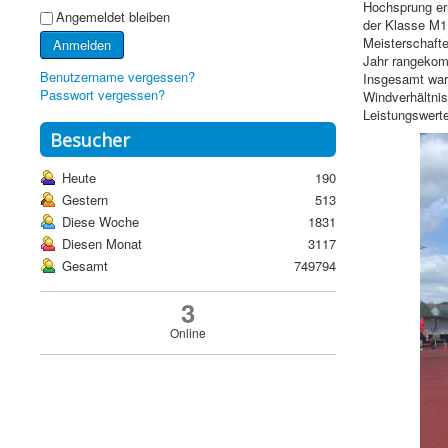
Hochsprung err
Angemeldet bleiben
der Klasse M
Meisterschafte
Anmelden
Jahr rangeko
Benutzername vergessen?
Insgesamt war 
Passwort vergessen?
Windverhältni
Leistungswerte
Besucher
Heute
190
Gestern
513
Diese Woche
1831
Diesen Monat
3117
Gesamt
749794
3
Online