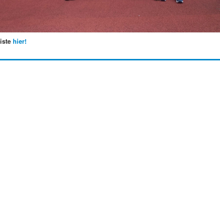
iste
hier!