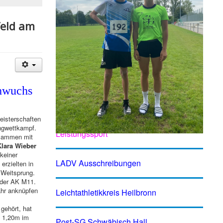
feld am
hwuchs
eisterschaften
Fortbildung Wettkampf- und
ngwettkampf.
Leistungssport
usammen mit
Klara Wieber
keiner
LADV Ausschreibungen
erzielten in
 Weitsprung.
 der AK M11.
ahr anknüpfen
Leichtathletikkreis Heilbronn
gehört, hat
 1,20m im
Post-SG Schwäbisch Hall