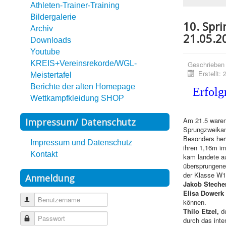
Athleten-Trainer-Training
Bildergalerie
10. Spr
Archiv
21.05.2
Downloads
Youtube
KREIS+Vereinsrekorde/WGL-
Geschrieben
Erstellt:
Meistertafel
Berichte der alten Homepage
Erfol
Wettkampfkleidung SHOP
Am 21.5 waren
Impressum/ Datenschutz
Sprungzweikamp
Besonders her
Impressum und Datenschutz
ihren 1,16m im
Kontakt
kam landete au
übersprungen
der Klasse W1
Anmeldung
Jakob Steche
Elisa Dowerk
Benutzername
können.
Thilo Etzel,
de
Passwort
durch das inte