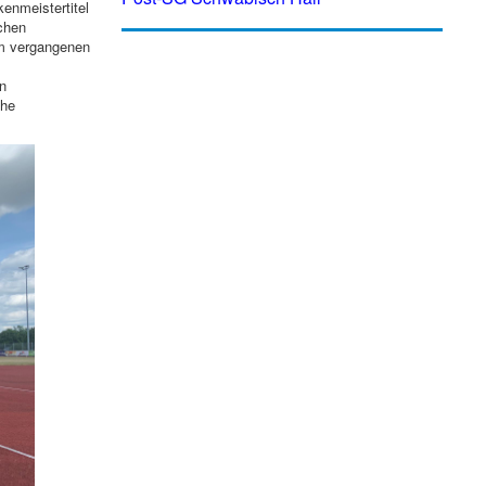
enmeistertitel
schen
im vergangenen
n
che