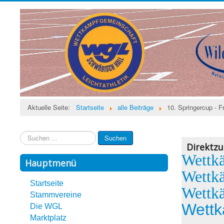
Aktuelle Seite:
Startseite
alle Beiträge
10. Springercup - 
Suchen
Suchen
...
Direktzug
Wettk
Hauptmenü
Wettk
Startseite
Wettk
Stammvereine
Wettk
Die WGL
Marktplatz